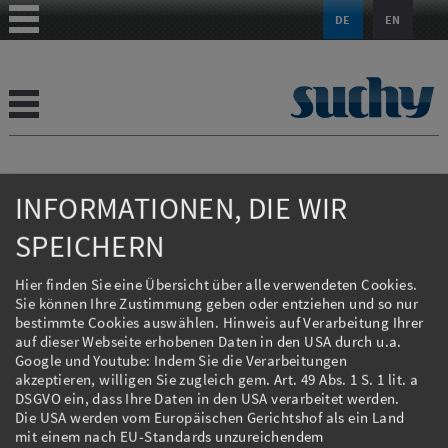
DE
EN
INFORMATIONEN, DIE WIR
SPEICHERN
PRESSEARTIKEL
Hier finden Sie eine Übersicht über alle verwendeten Cookies.
Sie können Ihre Zustimmung geben oder entziehen und so nur
06.07.2015 - OTZ Online: Unternehmen in Ostthüringen:
bestimmte Cookies auswählen. Hinweis auf Verarbeitung Ihrer
Suchy Textilmaschinenbau GmbH Korbußen
auf dieser Webseite erhobenen Daten in den USA durch u.a.
05.02.2015 - OTZ Gera: Letzter Textilmaschinenbauer in
Google und Youtube: Indem Sie die Verarbeitungen
akzeptieren, willigen Sie zugleich gem. Art. 49 Abs. 1 S. 1 lit. a
Region Gera: Jede Maschine von Suchy ein Unikat
DSGVO ein, dass Ihre Daten in den USA verarbeitet werden.
Die USA werden vom Europäischen Gerichtshof als ein Land
mit einem nach EU-Standards unzureichendem