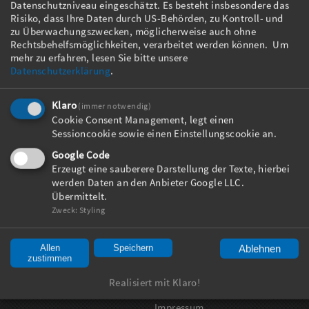
Datenschutzniveau eingeschätzt. Es besteht insbesondere das
Risiko, dass Ihre Daten durch US-Behörden, zu Kontroll- und
zu Überwachungszwecken, möglicherweise auch ohne
Rechtsbehelfsmöglichkeiten, verarbeitet werden können.
Um
Historie
Aktuelles
mehr zu erfahren, lesen Sie bitte unsere
Kernkompetenzen
PRESSEARTIKEL
Datenschutzerklärung
.
Services
Foulard
Klaro
Referenzen
(immer notwendig)
Cookie Consent Management, legt einen
Saugbalken
Downloads
Sessioncookie sowie einen Einstellungscookie an.
Ringsaugdüse
Google Code
Streichwerk
Erzeugt eine sauberere Darstellung der Texte, hierbei
Pflatschwerk
werden Daten an den Anbieter Google LLC.
Übermittelt.
Walzenauftragswerk
Zweck
:
Styling
Kaschier- und Laminierkalander
Längsschneiden
Allen
Speichern
Ablehnen
Kalibrierwerke
Querschneiden
zustimmen
Wickler
Stapeln
Realisiert mit Klaro!
Warenspeicher
Impressum